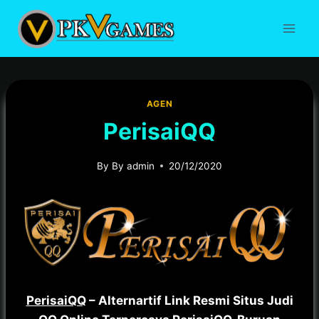
Skip
to
content
AGEN
PerisaiQQ
By
By admin
20/12/2020
PerisaiQQ
– Alternartif Link Resmi Situs Judi