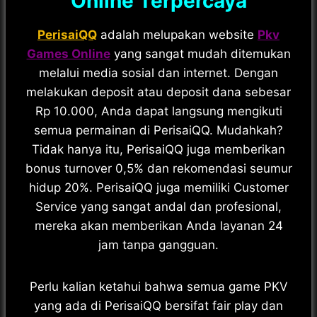
Online Terpercaya
PerisaiQQ
adalah melupakan website
Pkv
Games Online
yang sangat mudah ditemukan
melalui media sosial dan internet. Dengan
melakukan deposit atau deposit dana sebesar
Rp 10.000, Anda dapat langsung mengikuti
semua permainan di PerisaiQQ. Mudahkah?
Tidak hanya itu, PerisaiQQ juga memberikan
bonus turnover 0,5% dan rekomendasi seumur
hidup 20%. PerisaiQQ juga memiliki Customer
Service yang sangat andal dan profesional,
mereka akan memberikan Anda layanan 24
jam tanpa gangguan.
Perlu kalian ketahui bahwa semua game PKV
yang ada di PerisaiQQ bersifat fair play dan