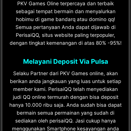
PKV Games Oline terpercaya dan terbaik
sebagai tempat bermain dan menyalurkan
hobimu di game bandarq atau domino qq!
Semua pertanyaan Anda dapat dijawab di
PerisaiQQ, situs website paling terpopuler,
dengan tingkat kemenangan di atas 80% -95%!
Melayani Deposit Via Pulsa
Selaku Partner dari PKV Games online, akan
berikan anda jangkauan yang luas untuk setiap
member kami. PerisaiQQ telah menyediakan
judi QQ online termurah dengan bisa deposit
hanya 10.000 ribu saja. Anda sudah bisa dapat
bermain semua permainan yang sudah di
sediakan oleh perisaiQQ. Jasi cukup hanya
menggunakan Smartphone kesayangan anda