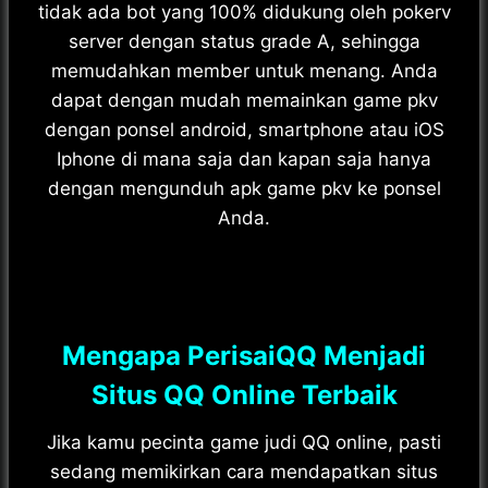
tidak ada bot yang 100% didukung oleh pokerv
server dengan status grade A, sehingga
memudahkan member untuk menang. Anda
dapat dengan mudah memainkan game pkv
dengan ponsel android, smartphone atau iOS
Iphone di mana saja dan kapan saja hanya
dengan mengunduh apk game pkv ke ponsel
Anda.
Mengapa PerisaiQQ Menjadi
Situs QQ Online Terbaik
Jika kamu pecinta game judi QQ online, pasti
sedang memikirkan cara mendapatkan situs